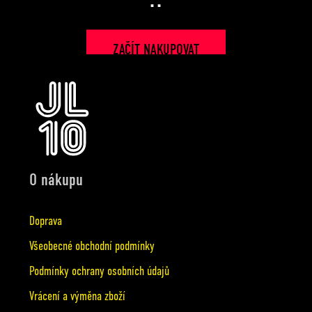
Z
á
ZAČÍT NAKUPOVAT
p
a
t
O nákupu
í
Doprava
Všeobecné obchodní podmínky
Podmínky ochrany osobních údajů
Vrácení a výměna zboží