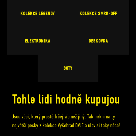
j
v
í
KOLEKCE LEGENDY
KOLEKCE SMRK-OFF
i
h
t
o
ELEKTRONIKA
DESKOVKA
?
o
f
i
BOTY
c
i
HLEDAT
Tohle lidi hodně kupujou
á
D
l
o
p
Jsou věci, který prostě frčej víc než jiný. Tak mrkni na ty
n
o
největší pecky z kolekce Vyšehrad DVJE a ulov si taky něco!
í
r
u