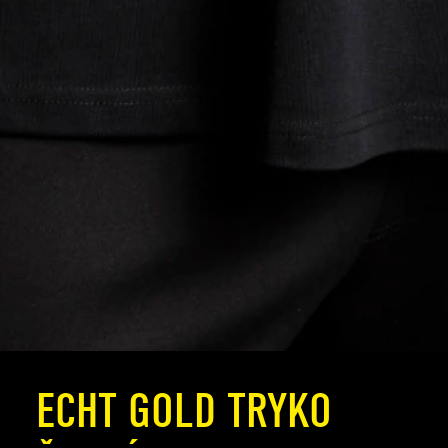
ECHT GOLD TRYKO