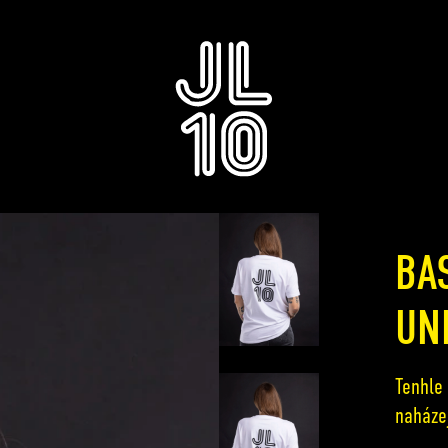
BA
HLEDAT
Doporučujeme
UN
Tenhle 
naházej