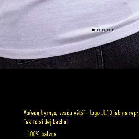
Vpředu byznys, vzadu větší - logo JL10 jak na repre
Tak to si dej bacha!
- 100% balvna