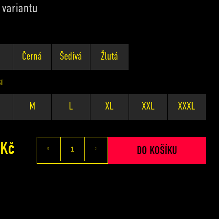
 variantu
á
Černá
Šedivá
Žlutá
ST
M
L
XL
XXL
XXXL
 Kč
Měrná
DO KOŠÍKU
cena: