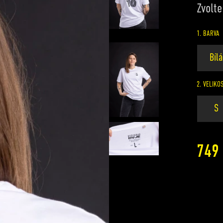
Zvolte
1. BARVA
Bíl
2. VELIKO
S
749