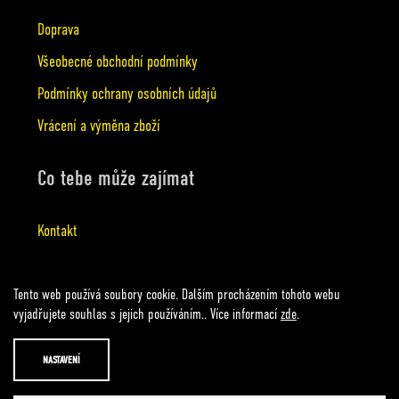
b
Doprava
Všeobecné obchodní podmínky
u
Podmínky ochrany osobních údajů
j
Vrácení a výměna zboží
e
Co tebe může zajímat
t
Kontakt
e
Tento web používá soubory cookie. Dalším procházením tohoto webu
n
vyjadřujete souhlas s jejich používáním.. Více informací
zde
.
a
Namalovalo
Groovio.cz
| Nakódil
Designart.cz
NASTAVENÍ
Vytvořil Shoptet