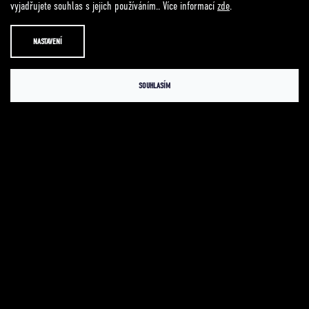
vyjadřujete souhlas s jejich používáním.. Více informací
zde
.
zdobit tu tvojí prázdnou makovici a neboj se v sobě probudit
šampiona!
NASTAVENÍ
Zvolte variantu
SOUHLASÍM
1. BARVA
Černá
Šedivá
549 Kč
Měrná
cena:
DO KOŠÍKU