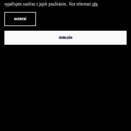
vyjadřujete souhlas s jejich používáním.. Více informací
zde
.
1. BARVA
NASTAVENÍ
Bílá
Černá
Šedivá
2. VELIKOST
SOUHLASÍM
S
M
L
XL
XXL
XXXL
749 Kč
Měrná
cena:
DO KOŠÍKU